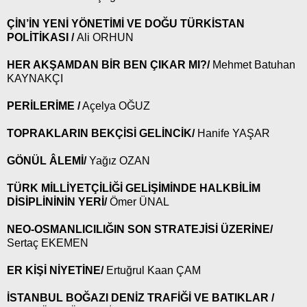
ÇİN’İN YENİ YÖNETİMİ VE DOĞU TÜRKİSTAN
POLİTİKASI /
Ali ORHUN
HER AKŞAMDAN BİR BEN ÇIKAR MI?/
Mehmet Batuhan
KAYNAKÇI
PERİLERİME /
Açelya OĞUZ
TOPRAKLARIN BEKÇİSİ GELİNCİK/
Hanife YAŞAR
GÖNÜL ÂLEMİ/
Yağız OZAN
TÜRK MİLLİYETÇİLİĞİ GELİŞİMİNDE HALKBİLİM
DİSİPLİNİNİN YERİ/
Ömer ÜNAL
NEO-OSMANLICILIĞIN SON STRATEJİSİ ÜZERİNE/
Sertaç EKEMEN
ER KİŞİ NİYETİNE/
Ertuğrul Kaan ÇAM
İSTANBUL BOĞAZI DENİZ TRAFİĞİ VE BATIKLAR /